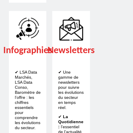
Infographies
Newsletters
✔ LSA Data
✔ Une
Marchés,
gamme de
LSA Data
newsletters
Conso,
pour suivre
Baromètre de
les évolutions
l’offre : les
du secteur
chiffres
en temps
essentiels
réel.
pour
✔
La
comprendre
Quotidienne
les évolutions
:
l’essentiel
du secteur.
de l’actualité