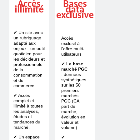
Accès
Bases
illimité
data
exclusive
✔ Un site avec
un rubriquage
Accès
adapté aux
exclusif à
enjeux : un outil
l'offre multi-
quotidien pour
utilsateurs
les décideurs et
✔
La base
professionnels
marché PGC
de la
: données
consommation
synthétiques
et du
sur les 50
commerce.
premiers
✔ Accès
marchés
complet et
PGC (CA,
illimité à toutes
part de
les analyses,
marché,
études et
évolution en
tendances du
valeur et
marché.
volume).
✔ Un espace
✔